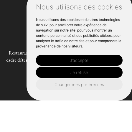
Nous utilisons des cookies
Nous utilisons des cookies et d'autres technologies
de suivi pour améliorer votre expérience de
navigation sur notre site, pour vous montrer un
contenu personnalisé et des publicités ciblées, pour
analyser le trafic de notre site et pour comprendre la
provenance de nos visiteurs.
Restaurant Brasserie à Rennes, la Closerie vous reçoit dans un
cadre détendu au coeur du centre-ville historique de la ville, place
J'accepte
des Lices
Je refuse
Réseaux Sociaux
Changer mes préférences
Nos Coordonnées
34 Place des Lices 35000 - Rennes